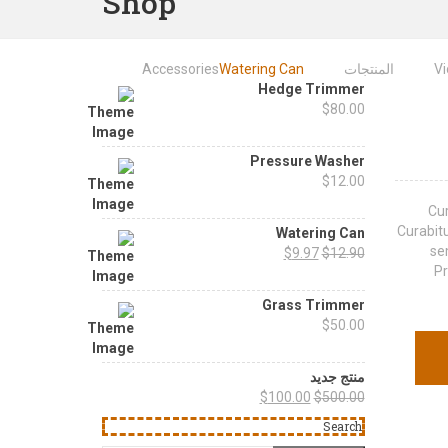
Shop
V
المنتجات
Watering Can
Accessories
Hedge Trimmer
$
80.00
Pressure Washer
$
12.00
Cur
Curabitu
Watering Can
se
$
9.97
$
12.90
Pr
Grass Trimmer
$
50.00
منتج جديد
$
100.00
$
500.00
Search