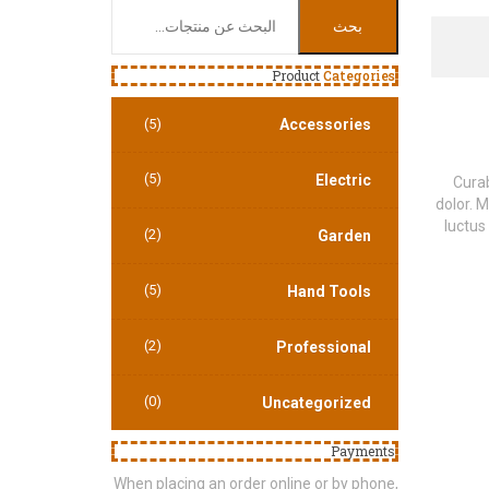
البحث
بحث
عن:
Product
Categories
(5)
Accessories
(5)
Electric
Curab
dolor. M
luctus
(2)
Garden
(5)
Hand Tools
(2)
Professional
(0)
Uncategorized
Payments
When placing an order online or by phone,