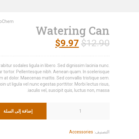
ioChem
Watering Can
$
9.97
$
12.90
abitur sodales ligula in libero. Sed dignissim lacinia nunc.
r tortor. Pellentesque nibh. Aenean quam. In scelerisque
m at dolor. Maecenas mattis. Sed convallis tristique sem.
oin ut ligula vel nunc egestas porttitor. Morbi lectus risus,
iaculis vel, suscipit quis, luctus non, massa.
كمية
إضافة إلى السلة
Watering
Can
التصنيف:
Accessories