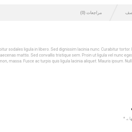
صف
مراجعات (0)
itur sodales ligula in libero. Sed dignissim lacinia nunc. Curabitur tort
aecenas mattis. Sed convallis tristique sem. Proin ut ligula vel nunc egesta
 non, massa. Fusce ac turpis quis ligula lacinia aliquet. Mauris ipsum. N
ا بـ
*