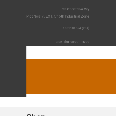
6th Of October City
Plot No# 7 , EXT. Of 6th Industrial Zone
(+20) 1001101654
Sun-Thu: 08:00 - 16:00